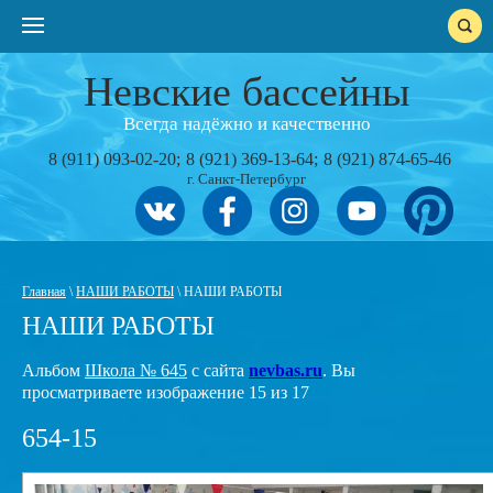
Невские бассейны
Всегда надёжно и качественно
8 (911) 093-02-20
8 (921) 369-13-64
8 (921) 874-65-46
г. Санкт-Петербург
Главная
\
НАШИ РАБОТЫ
\ НАШИ РАБОТЫ
НАШИ РАБОТЫ
Альбом
Школа № 645
с сайта
nevbas.ru
. Вы
просматриваете изображение 15 из 17
654-15